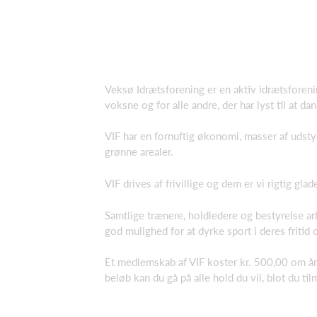
Veksø Idrætsforening er en aktiv idrætsforeni
voksne og for alle andre, der har lyst til at d
VIF har en fornuftig økonomi, masser af udstyr
grønne arealer.
VIF drives af frivillige og dem er vi rigtig glad
Samtlige trænere, holdledere og bestyrelse arb
god mulighed for at dyrke sport i deres fritid
Et medlemskab af VIF koster kr. 500,00 om åre
beløb kan du gå på alle hold du vil, blot du t