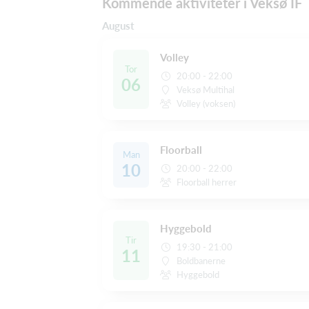
Kommende aktiviteter i Veksø IF
August
Volley
Tor
20:00 - 22:00
06
Veksø Multihal
Volley (voksen)
Floorball
Man
10
20:00 - 22:00
Floorball herrer
Hyggebold
Tir
19:30 - 21:00
11
Boldbanerne
Hyggebold