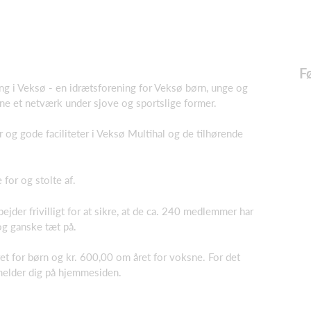
F
ng i Veksø - en idrætsforening for Veksø børn, unge og
anne et netværk under sjove og sportslige former.
 og gode faciliteter i Veksø Multihal og de tilhørende
e for og stolte af.
ejder frivilligt for at sikre, at de ca. 240 medlemmer har
 og ganske tæt på.
t for børn og kr. 600,00 om året for voksne. For det
ilmelder dig på hjemmesiden.