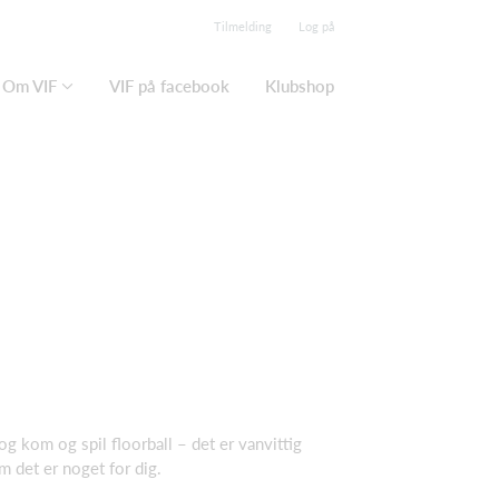
Tilmelding
Log på
Om VIF
VIF på facebook
Klubshop
 kom og spil floorball – det er vanvittig
 det er noget for dig.