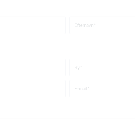
Efternavn
By
E-mail