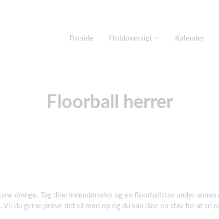
Forside
Holdoversigt
Kalender
Floorball herrer
sne drenge. Tag dine indendørssko og en floorballstav under armen og
il du gerne prøve det så mød op og du kan låne en stav for at se om