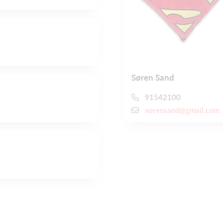
Søren Sand
91542100
sorensand@gmail.com