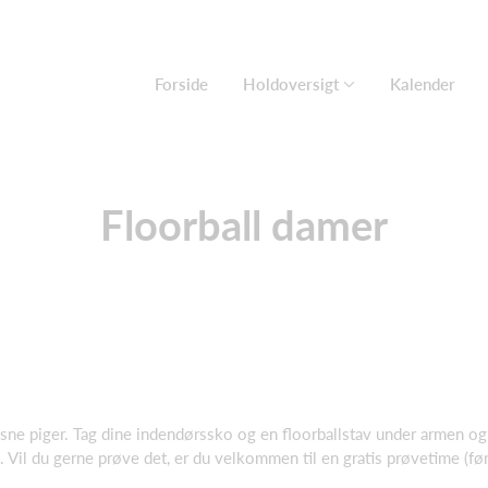
Forside
Holdoversigt
Kalender
Floorball damer
ksne piger. Tag dine indendørssko og en floorballstav under armen og 
l du gerne prøve det, er du velkommen til en gratis prøvetime (før 