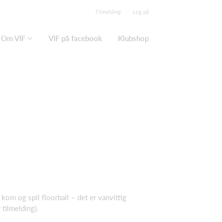
Tilmelding
Log på
Om VIF
VIF på facebook
Klubshop
kom og spil floorball – det er vanvittig
tilmelding).