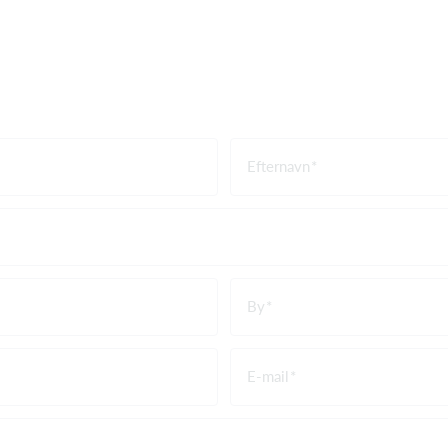
Efternavn
By
E-mail