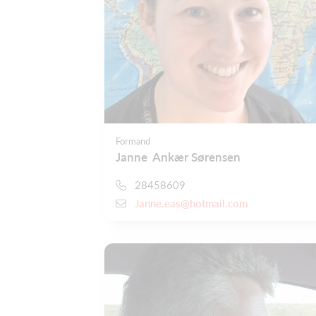
Formand
Janne Ankær Sørensen
28458609
Janne.eas@hotmail.com