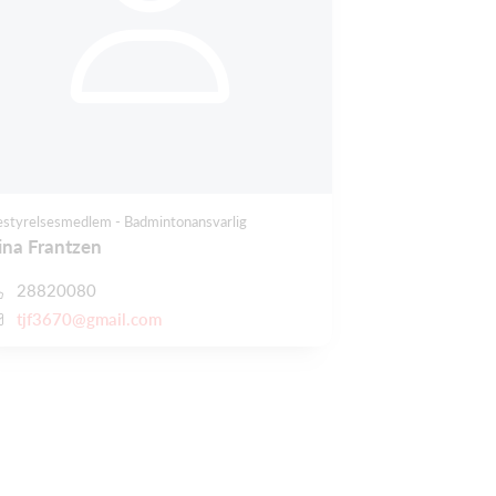
estyrelsesmedlem - Badmintonansvarlig
ina Frantzen
28820080
tjf3670@gmail.com