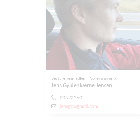
Bestyrelsesmedlem - Volleyansvarlig
Jens Gyldenkærne Jensen
20873360
jensgc@gmail.com