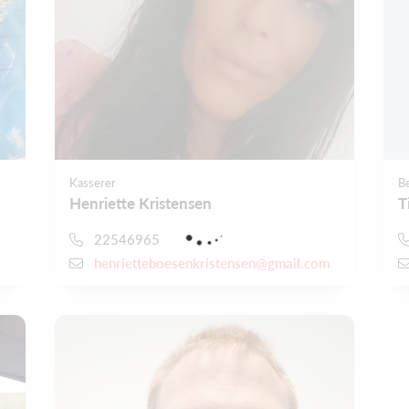
Kasserer
B
Henriette Kristensen
T
22546965
henrietteboesenkristensen@gmail.com