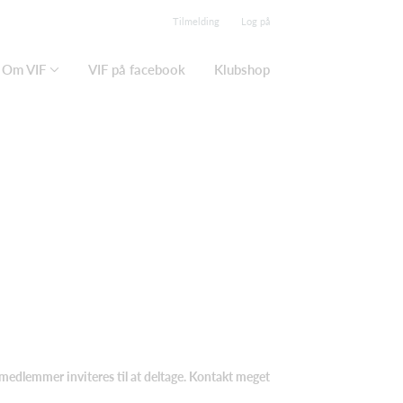
Tilmelding
Log på
Om VIF
VIF på facebook
Klubshop
lle medlemmer inviteres til at deltage. Kontakt meget