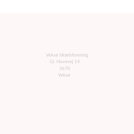
Veksø Idrætsforening
Gl. Hovevej 14
3670
Veksø