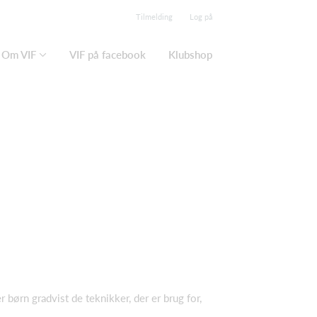
Tilmelding
Log på
Om VIF
VIF på facebook
Klubshop
r børn gradvist de teknikker, der er brug for,