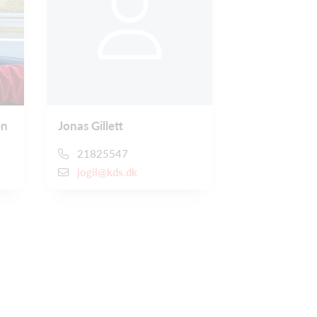
en
Jonas Gillett
21825547
jogil@kds.dk