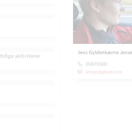
Jens Gyldenkærne Jens
tidige aktiviteter
20873360
jensgc@gmail.com